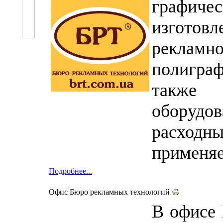
графи
изгот
рекламно
полигр
также 
оборуд
расхо
применяе
Подробнее...
Офис Бюро рекламных технологий
В офисе 