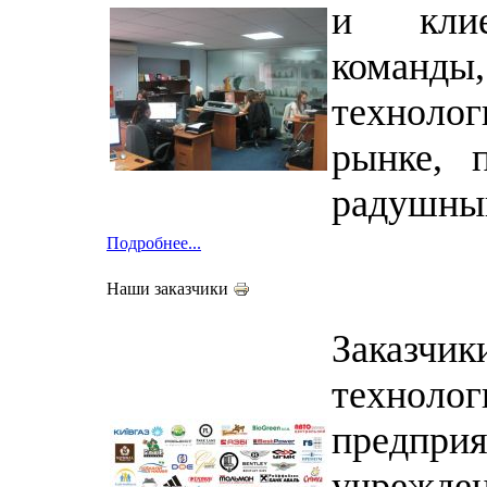
и клие
команд
техноло
рынке, 
радушный
Подробнее...
Наши заказчики
Заказ
техноло
предп
учрежде