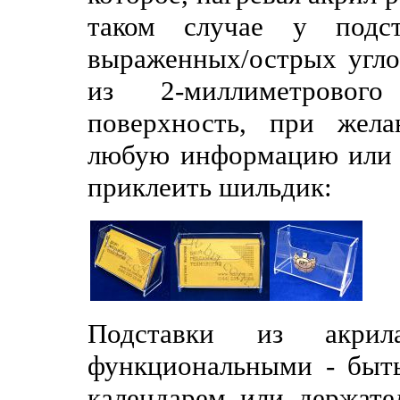
таком случае у подс
выраженных/острых угло
из 2-миллиметровог
поверхность, при жел
любую информацию или ж
приклеить шильдик:
Подставки из акр
функциональными - быт
календарем или держате